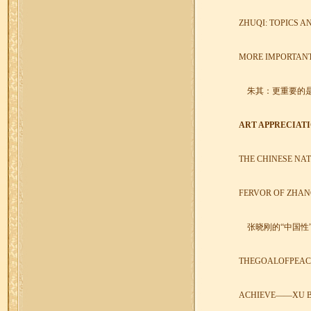
ZHUQI: TOPICS A
MORE IMPORTAN
朱其：更重要的
ART APPRECIATI
THE CHINESE NA
FERVOR OF ZHA
张晓刚的“中国性
THEGOALOFPEA
ACHIEVE
——
XU 