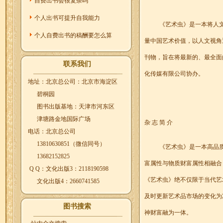
自费出书会很复杂吗
个人出书可提升自我能力
《艺术虫》是一本将人
个人自费出书的稿酬要怎么算
量中国艺术价值，以人文视角
刊物，旨在将最新的、最全面
联系我们
化传媒有限公司协办。
地址：北京总公司：北京市海淀区
碧桐园
图书出版基地：天津市河东区
津塘路金地国际广场
杂 志 简 介
电话：北京总公司
13810630851（微信同号）
《艺术虫》是一本高品
13682152825
富属性与物质财富属性相融合
Q Q：文化出版3：2118190598
《艺术虫》绝不仅限于当代艺
文化出版4：2660741585
及时更新艺术品市场的变化为
图书搜索
神财富融为一体。