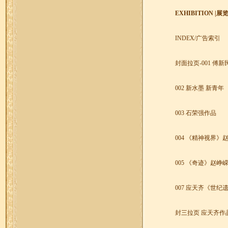
EXHIBITION |
展
INDEX/
广告索引
封面拉页
-001
傅新
002
新水墨 新青年
003
石荣强作品
004
《精神视界》
005
《奇迹》赵峥
007
应天齐《世纪
封三拉页 应天齐作