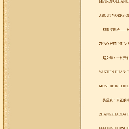
METROPOLITANU
ABOUT WORKS O
都市浮世绘——
ZHAO WEN HUA: S
赵文华：一种责
WUZHEN HUAN: T
MUST BE INCLINE
吴震寰：真正的
ZHANGZHAODA:P
FEELING, PURSUI