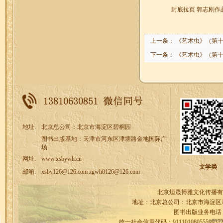
封底拉页 郭志刚作
上一条：
《艺术虫》（第
下一条：
《艺术虫》（第
地址:
北京总公司：北京市海淀区碧桐园
图书出版基地：天津市河东区津塘路金地国际广
场
网址:
www.xsbywh.cn
文学类
邮箱:
xsby126@126.com zgwh0126@126.com
北京烜晟博雅文化传播有
地址：北京总公司：北京市海淀区
图书出版业务电话
统一社会信用代码：9111010805559