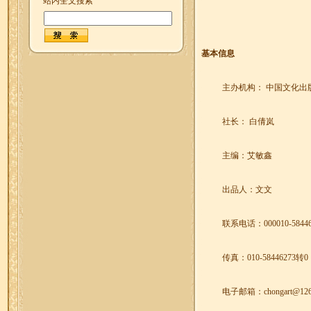
站内全文搜索
基本信息
主办机构： 中国文化出
社长： 白倩岚
主编：艾敏鑫
出品人：文文
联系电话：
000010-5844
传真：
010-58446273
转
0
电子邮箱：
chongart@12