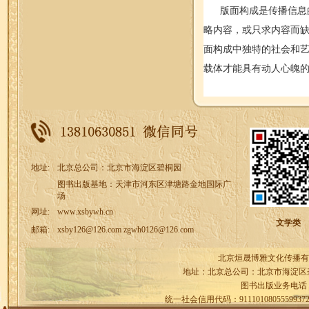
版面构成是传播信息的
略内容，或只求内容而
面构成中独特的社会和
载体才能具有动人心魄
地址:
北京总公司：北京市海淀区碧桐园
图书出版基地：天津市河东区津塘路金地国际广
场
网址:
www.xsbywh.cn
文学类
邮箱:
xsby126@126.com zgwh0126@126.com
北京烜晟博雅文化传播有
地址：北京总公司：北京市海淀区
图书出版业务电话
统一社会信用代码：9111010805559