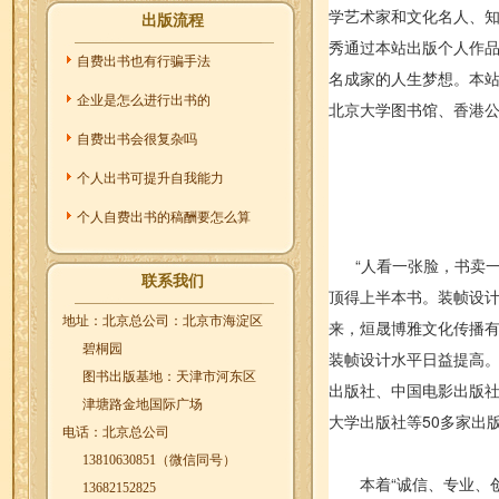
学艺术家和文化名人、
出版流程
秀通过本站出版个人作
自费出书也有行骗手法
名成家的人生梦想。本站
企业是怎么进行出书的
北京大学图书馆、香港
自费出书会很复杂吗
个人出书可提升自我能力
个人自费出书的稿酬要怎么算
“人看一张脸，书卖一
联系我们
顶得上半本书。装帧设
地址：北京总公司：北京市海淀区
来，烜晟博雅文化传播
碧桐园
装帧设计水平日益提高
图书出版基地：天津市河东区
出版社、中国电影出版
津塘路金地国际广场
大学出版社等50多家出
电话：北京总公司
13810630851（微信同号）
本着“诚信、专业、创
13682152825