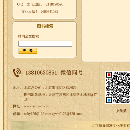
Q Q：文化出版3：2118190598
文化出版4：2660741585
图书搜索
站内全文搜索
地址:
北京总公司：北京市海淀区碧桐园
图书出版基地：天津市河东区津塘路金地国际广
场
网址:
www.xsbywh.cn
文学类
邮箱:
xsby126@126.com zgwh0126@126.com
北京烜晟博雅文化传播有