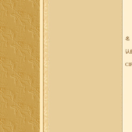
名
认
CI